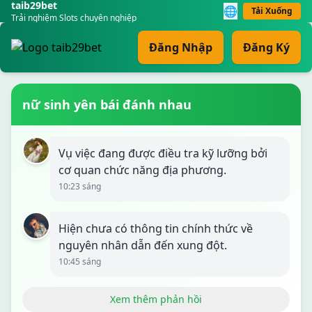
taib29bet
🌐
Tải Xuống
Trải nghiệm Slots chuyên nghiệp
Đăng Nhập
Đăng Ký
nữ sinh yên bái đánh nhau
Vụ việc đang được điều tra kỹ lưỡng bởi
cơ quan chức năng địa phương.
10:23 sáng
Hiện chưa có thông tin chính thức về
nguyên nhân dẫn đến xung đột.
10:45 sáng
Xem thêm phản hồi