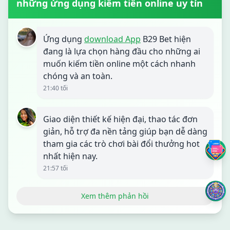
những ứng dụng kiếm tiền online uy tín
Ứng dụng
download App
B29 Bet hiện
đang là lựa chọn hàng đầu cho những ai
muốn kiếm tiền online một cách nhanh
chóng và an toàn.
21:40 tối
Giao diện thiết kế hiện đại, thao tác đơn
giản, hỗ trợ đa nền tảng giúp bạn dễ dàng
tham gia các trò chơi bài đổi thưởng hot
nhất hiện nay.
21:57 tối
Xem thêm phản hồi