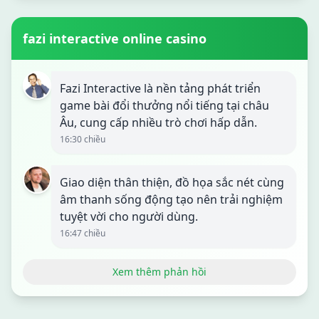
fazi interactive online casino
Fazi Interactive là nền tảng phát triển
game bài đổi thưởng nổi tiếng tại châu
Âu, cung cấp nhiều trò chơi hấp dẫn.
16:30 chiều
Giao diện thân thiện, đồ họa sắc nét cùng
âm thanh sống động tạo nên trải nghiệm
tuyệt vời cho người dùng.
16:47 chiều
Xem thêm phản hồi